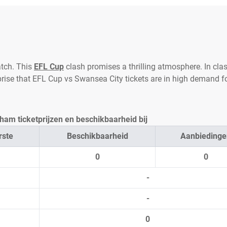
tch. This
EFL Cup
clash promises a thrilling atmosphere. In clas
prise that EFL Cup vs Swansea City tickets are in high demand f
am ticketprijzen en beschikbaarheid bij
rste
Beschikbaarheid
Aanbiedinge
0
0
-
-
0