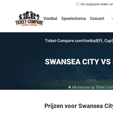
We vergelijken alleen ve
Voetbal
Speelschema
Concert
Ticket-Compare.com
Voetbal
EFL Cup
SWANSEA CITY VS
Alle kaarten op Ticket-Co
Prijzen voor Swansea Ci