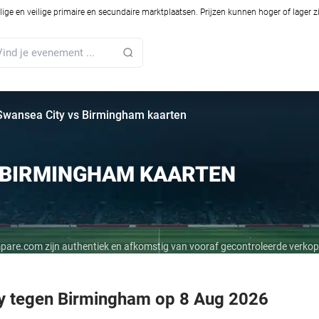
ilige en veilige primaire en secundaire marktplaatsen. Prijzen kunnen hoger of lager 
Swansea City vs Birmingham kaarten
 BIRMINGHAM KAARTEN
mpare.com zijn authentiek en afkomstig van vooraf gecontroleerde verkop
ty tegen Birmingham op 8 Aug 2026