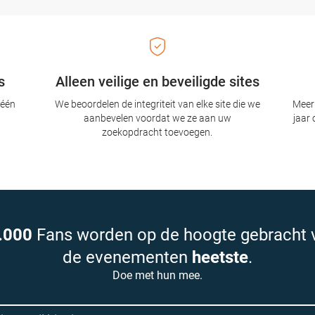
s
Alleen veilige en beveiligde sites
 één
We beoordelen de integriteit van elke site die we
Meer 
aanbevelen voordat we ze aan uw
jaar 
zoekopdracht toevoegen.
.000
Fans worden op de hoogte gebracht 
de evenementen
heetste
.
Doe met hun mee.