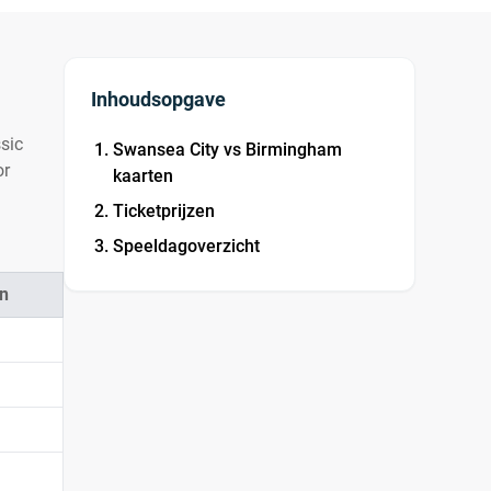
Inhoudsopgave
sic
Swansea City vs Birmingham
or
kaarten
Ticketprijzen
Speeldagoverzicht
n