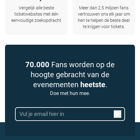
Vergelijk alle beste
Meer dan 2,5 miljoen fans
ticketwebsites met één
vertrouwen ons elk jaar om
eenvoudige zoekopdracht
hen te helpen de beste deal
te krijgen voor tickets.
70.000
Fans worden op de
hoogte gebracht van de
evenementen
heetste
.
Doe met hun mee.