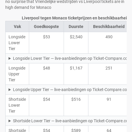
no surprise that Vriendelijke wedstrijden vs Liverpool tickets are in
high demand for Monaco
Liverpool tegen Monaco ticketprijzen en beschikbaarheid b
Vak
Goedkoopste
Duurste
Beschikbaarheid
Longside
$53
$2,540
490
Lower
Tier
Longside Lower Tier — live-aanbiedingen op Ticket-Compare.com
Longside
$48
$1,167
251
Upper
Tier
Longside Upper Tier — live-aanbiedingen op Ticket-Compare.com
Shortside
$54
$516
91
Lower
Tier
Shortside Lower Tier — live-aanbiedingen op Ticket-Compare.com
Shortside
$54
$589
64