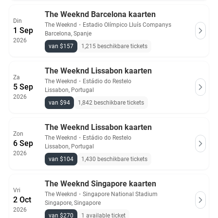
The Weeknd Barcelona kaarten
Din
The Weeknd
・
Estadio Olímpico Lluís Companys
1 Sep
Barcelona, Spanje
2026
van $157
1,215 beschikbare tickets
The Weeknd Lissabon kaarten
Za
The Weeknd
・
Estádio do Restelo
5 Sep
Lissabon, Portugal
2026
van $94
1,842 beschikbare tickets
The Weeknd Lissabon kaarten
Zon
The Weeknd
・
Estádio do Restelo
6 Sep
Lissabon, Portugal
2026
van $104
1,430 beschikbare tickets
The Weeknd Singapore kaarten
Vri
The Weeknd
・
Singapore National Stadium
2 Oct
Singapore, Singapore
2026
van $270
1 available ticket