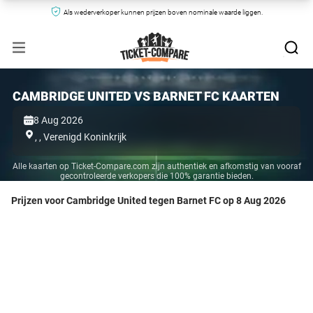
Als wederverkoper kunnen prijzen boven nominale waarde liggen.
CAMBRIDGE UNITED VS BARNET FC KAARTEN
8 Aug 2026
,
,
Verenigd Koninkrijk
Alle kaarten op Ticket-Compare.com zijn authentiek en afkomstig van vooraf
gecontroleerde verkopers die 100% garantie bieden.
Prijzen voor Cambridge United tegen Barnet FC op 8 Aug 2026