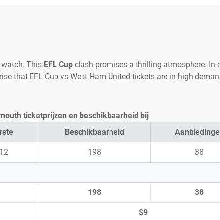
-watch. This
EFL Cup
clash promises a thrilling atmosphere. In 
prise that EFL Cup vs West Ham United tickets are in high deman
outh ticketprijzen en beschikbaarheid bij
rste
Beschikbaarheid
Aanbiedinge
12
198
38
198
38
$9