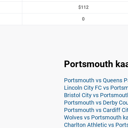
$112
0
Portsmouth ka
Portsmouth vs Queens P
Lincoln City FC vs Ports
Bristol City vs Portsmou
Portsmouth vs Derby Cou
Portsmouth vs Cardiff Ci
n
Wolves vs Portsmouth k
Charlton Athletic vs Por