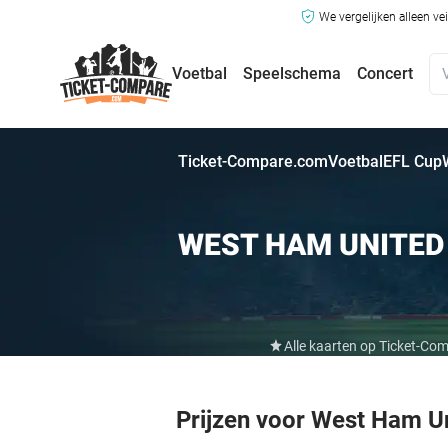
We vergelijken alleen ve
Voetbal
Speelschema
Concert
Ticket-Compare.com
Voetbal
EFL Cup
WEST HAM UNITED
Alle kaarten op Ticket-Co
Prijzen voor West Ham U