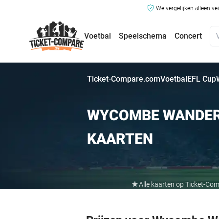
We vergelijken alleen ve
Voetbal
Speelschema
Concert
Ticket-Compare.com
Voetbal
EFL Cup
WYCOMBE WANDER
KAARTEN
Alle kaarten op Ticket-Co