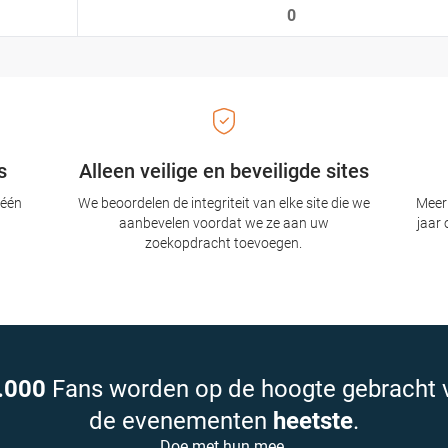
0
s
Alleen veilige en beveiligde sites
 één
We beoordelen de integriteit van elke site die we
Meer 
aanbevelen voordat we ze aan uw
jaar 
zoekopdracht toevoegen.
.000
Fans worden op de hoogte gebracht 
de evenementen
heetste
.
Doe met hun mee.