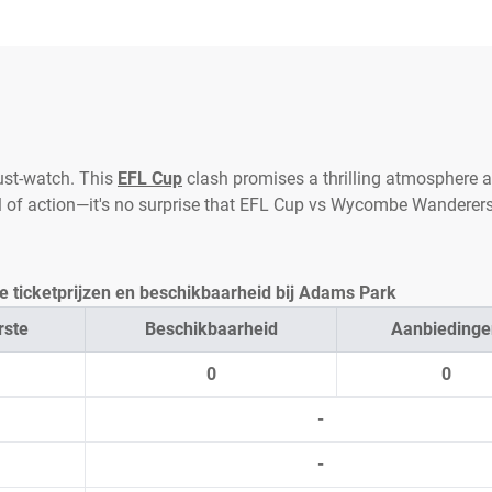
st-watch. This
EFL Cup
clash promises a thrilling atmosphere a
ull of action—it's no surprise that EFL Cup vs Wycombe Wanderers
ticketprijzen en beschikbaarheid bij Adams Park
rste
Beschikbaarheid
Aanbiedinge
0
0
-
-