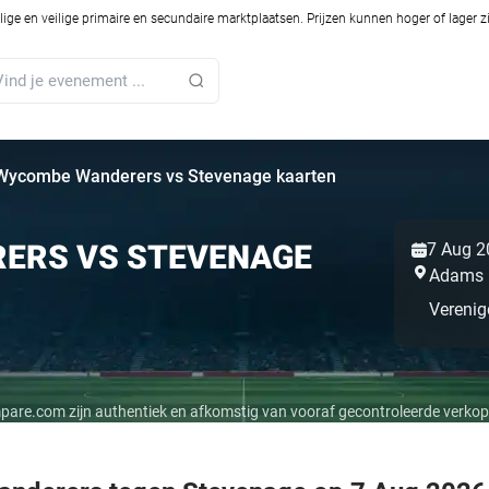
ilige en veilige primaire en secundaire marktplaatsen. Prijzen kunnen hoger of lager 
Wycombe Wanderers vs Stevenage kaarten
ERS VS STEVENAGE
7 Aug 2
Adams 
Verenig
mpare.com zijn authentiek en afkomstig van vooraf gecontroleerde verkop