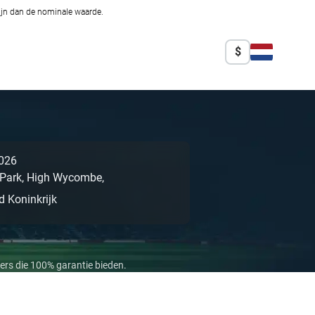
zijn dan de nominale waarde.
$
026
Park,
High Wycombe,
d Koninkrijk
ers die 100% garantie bieden.