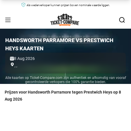
Als wederverkoper kunnen prijzen boven nominale waarde liggen.
HANDSWORTH PARRAMORE VS PRESTWICH
HEYS KAARTEN
8 Aug 2026
,
,
Alle kaarten op Ticket-Compare.com zijn authentiek en afkomstig van vooraf
gecontroleerde verkopers die 100% garantie bieden.
Prijzen voor Handsworth Parramore tegen Prestwich Heys op 8
Aug 2026