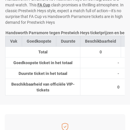
must-watch. This
FA Cup
clash promises a thrilling atmosphere. In
classic Prestwich Heys style, expect a match full of action—it's no
surprise that FA Cup vs Handsworth Parramore tickets are in high
demand for Prestwich Heys
Handsworth Parramore tegen Prestwich Heys ticketprijzen en besch
Vak
Goedkoopste
Duurste
Beschikbaarheid
Aa
Total
0
Goedkoopste ticket in het totaal
-
Duurste ticket in het totaal
-
Beschikbaarheid van officiële VIP-
0
tickets