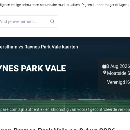
ilige en veilige primaire en secundaire marktplaatsen. Prijzen kunnen hoger of lager 
erstham vs Raynes Park Vale kaarten
NES PARK VALE
8 Aug 2026
Moatside S
Verenigd Ko
mpare.com zijn authentiek en afkomstig van vooraf gecontroleerde verkop