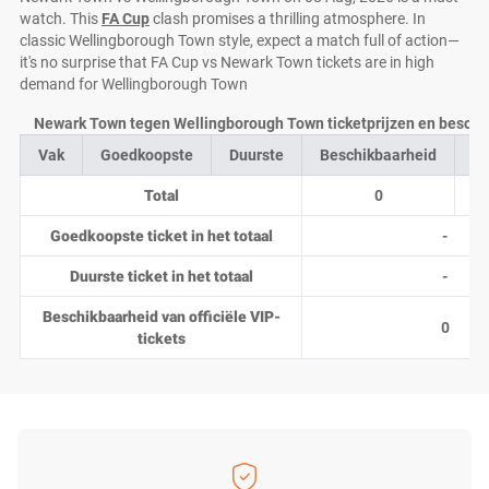
watch. This
FA Cup
clash promises a thrilling atmosphere. In
classic Wellingborough Town style, expect a match full of action—
it's no surprise that FA Cup vs Newark Town tickets are in high
demand for Wellingborough Town
Newark Town tegen Wellingborough Town ticketprijzen en beschik
Vak
Goedkoopste
Duurste
Beschikbaarheid
Aa
Total
0
Goedkoopste ticket in het totaal
-
Duurste ticket in het totaal
-
Beschikbaarheid van officiële VIP-
0
tickets