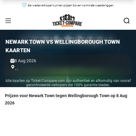
Als wederverkoper kunnen prijzen boven nominale waarde liggen.
NEWARK TOWN VS WELLINGBOROUGH TOWN
KAARTEN
8 Aug 2026
,
,
Alle kaarten op Ticket-Compare.com zijn authentiek en afkomstig van vooraf
gecontroleerde verkopers die 100% garantie bieden.
Prijzen voor Newark Town tegen Wellingborough Town op 8 Aug
2026