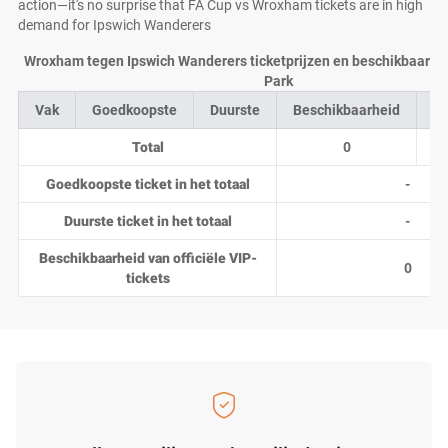
action—it's no surprise that FA Cup vs Wroxham tickets are in high
demand for Ipswich Wanderers
Wroxham tegen Ipswich Wanderers ticketprijzen en beschikbaarheid
Park
Vak
Goedkoopste
Duurste
Beschikbaarheid
Aa
Total
0
Goedkoopste ticket in het totaal
-
Duurste ticket in het totaal
-
Beschikbaarheid van officiële VIP-
0
tickets