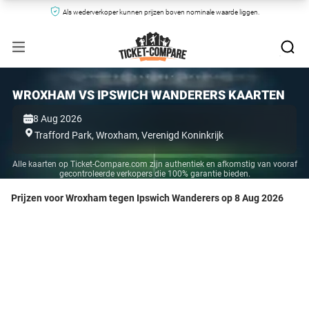
Als wederverkoper kunnen prijzen boven nominale waarde liggen.
WROXHAM VS IPSWICH WANDERERS KAARTEN
8 Aug 2026
Trafford Park,
Wroxham,
Verenigd Koninkrijk
Alle kaarten op Ticket-Compare.com zijn authentiek en afkomstig van vooraf
gecontroleerde verkopers die 100% garantie bieden.
Prijzen voor Wroxham tegen Ipswich Wanderers op 8 Aug 2026