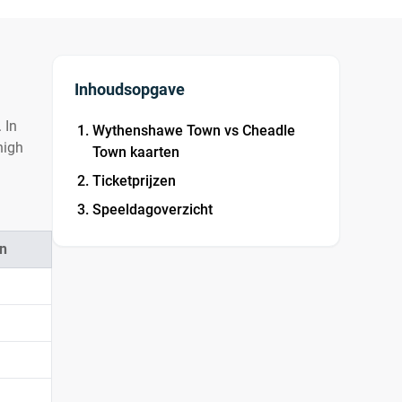
Inhoudsopgave
 In
Wythenshawe Town vs Cheadle
high
Town kaarten
Ticketprijzen
Speeldagoverzicht
n