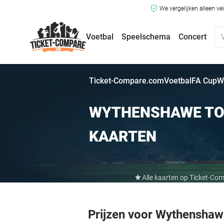
We vergelijken alleen ve
Voetbal
Speelschema
Concert
Ticket-Compare.com
Voetbal
FA Cup
W
WYTHENSHAWE TO
KAARTEN
Alle kaarten op Ticket-Co
Prijzen voor Wythensha