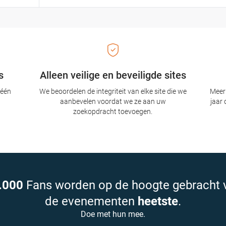
s
Alleen veilige en beveiligde sites
 één
We beoordelen de integriteit van elke site die we
Meer 
aanbevelen voordat we ze aan uw
jaar 
zoekopdracht toevoegen.
.000
Fans worden op de hoogte gebracht 
de evenementen
heetste
.
Doe met hun mee.