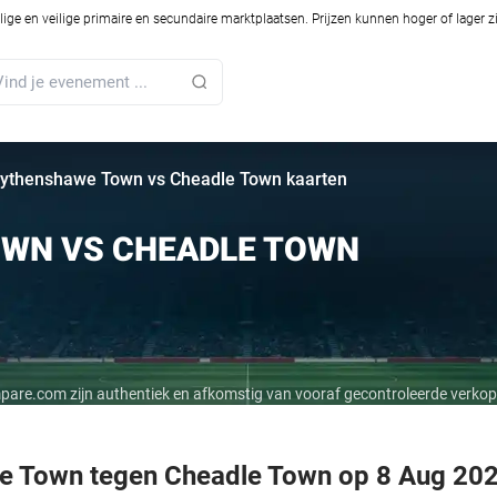
ilige en veilige primaire en secundaire marktplaatsen. Prijzen kunnen hoger of lager 
ythenshawe Town vs Cheadle Town kaarten
WN VS CHEADLE TOWN
mpare.com zijn authentiek en afkomstig van vooraf gecontroleerde verkop
we Town tegen Cheadle Town op 8 Aug 20