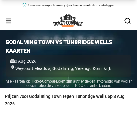
Als wederverkoper kunnen prijzen boven nominale waarde liggen.
GODALMING TOWN VS TUNBRIDGE WELLS
KAARTEN
8 Aug 2026
Weycourt Meadow,
Godalming,
Verenigd Koninkrijk
Alle kaarten op Ticket-Compare.com zijn authentiek en afkomstig van vooraf
gecontroleerde verkopers die 100% garantie bieden.
Prijzen voor Godalming Town tegen Tunbridge Wells op 8 Aug
2026