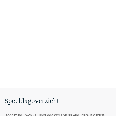
Speeldagoverzicht
Godalming Town vs Tunbridge Wells on 08 Aug, 2026 is a must-