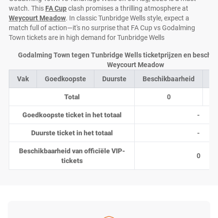
watch. This
FA Cup
clash promises a thrilling atmosphere at
Weycourt Meadow
. In classic Tunbridge Wells style, expect a
match full of action—it's no surprise that FA Cup vs Godalming
Town tickets are in high demand for Tunbridge Wells
Godalming Town tegen Tunbridge Wells ticketprijzen en beschikb
Weycourt Meadow
Vak
Goedkoopste
Duurste
Beschikbaarheid
Aa
Total
0
Goedkoopste ticket in het totaal
-
Duurste ticket in het totaal
-
Beschikbaarheid van officiële VIP-
0
tickets