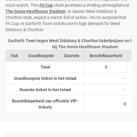
must-watch. This
FA Cup
clash promises a thrilling atmosphere at
The Genix Healthcare Stadium
. In classic West Didsbury &
Chorlton style, expect a match full of action—it's no surprise that
FA Cup vs Garforth Town tickets are in high demand for West
Didsbury & Chorlton
Garforth Town tegen West Didsbury & Chorlton ticketprijzen en be
bij The Genix Healthcare Stadium
Vak
Goedkoopste
Duurste
Beschikbaarheid
Aa
Total
0
Goedkoopste ticket in het totaal
-
Duurste ticket in het totaal
-
Beschikbaarheid van officiële VIP-
0
tickets