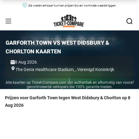
Als wederverkoper kunnen prijzen boven nominale waarde liggen.
GARFORTH TOWN VS WEST DIDSBURY &
CHORLTON KAARTEN
8 Aug 2026
The Genix Healthcare Stadium,
,
Verenigd Koninkrijk
Alle kaarten op Ticket-Compare.com zijn authentiek en afkomstig van vooraf
gecontroleerde verkopers die 100% garantie bieden.
Prijzen voor Garforth Town tegen West Didsbury & Chorlton op 8
Aug 2026