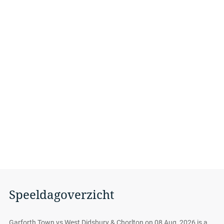
Speeldagoverzicht
Garforth Town vs West Didsbury & Chorlton on 08 Aug, 2026 is a