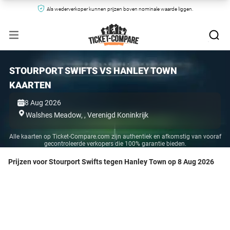
Als wederverkoper kunnen prijzen boven nominale waarde liggen.
STOURPORT SWIFTS VS HANLEY TOWN
KAARTEN
8 Aug 2026
Walshes Meadow,
,
Verenigd Koninkrijk
Alle kaarten op Ticket-Compare.com zijn authentiek en afkomstig van vooraf
gecontroleerde verkopers die 100% garantie bieden.
Prijzen voor Stourport Swifts tegen Hanley Town op 8 Aug 2026