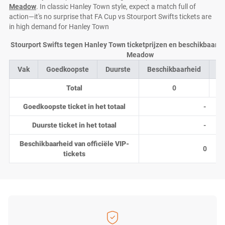
Meadow
. In classic Hanley Town style, expect a match full of
action—it's no surprise that FA Cup vs Stourport Swifts tickets are
in high demand for Hanley Town
Stourport Swifts tegen Hanley Town ticketprijzen en beschikbaarhe
Meadow
Vak
Goedkoopste
Duurste
Beschikbaarheid
Aa
Total
0
Goedkoopste ticket in het totaal
-
Duurste ticket in het totaal
-
Beschikbaarheid van officiële VIP-
0
tickets