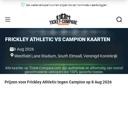
Als wederverkoper kunnen prijzen boven nominale waarde liggen.
FRICKLEY ATHLETIC VS CAMPION KAARTEN
8 Aug 2026
Westfield Lane Stadium,
South Elmsall,
Verenigd Koninkrijk
Alle kaarten op Ticket-Compare.com zijn authentiek en afkomstig van vooraf
gecontroleerde verkopers die 100% garantie bieden.
Prijzen voor Frickley Athletic tegen Campion op 8 Aug 2026