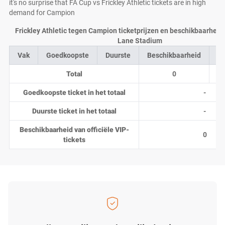
it's no surprise that FA Cup vs Frickley Athletic tickets are in high
demand for Campion
Frickley Athletic tegen Campion ticketprijzen en beschikbaarheid 
Lane Stadium
Vak
Goedkoopste
Duurste
Beschikbaarheid
Aa
Total
0
Goedkoopste ticket in het totaal
-
Duurste ticket in het totaal
-
Beschikbaarheid van officiële VIP-
0
tickets