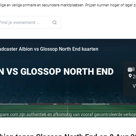
ilige en veilige primaire en secundaire marktplaatsen. Prijzen kunnen hoger of lager 
adcaster Albion vs Glossop North End kaarten
N VS GLOSSOP NORTH END
8
2
V
mpare.com zijn authentiek en afkomstig van vooraf gecontroleerde verkop