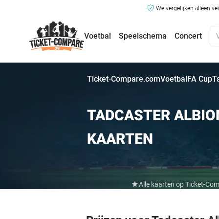
We vergelijken alleen ve
Voetbal
Speelschema
Concert
Ticket-Compare.com
Voetbal
FA Cup
T
TADCASTER ALBIO
KAARTEN
Alle kaarten op Ticket-Co