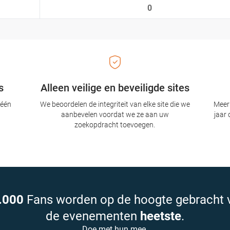
0
s
Alleen veilige en beveiligde sites
 één
We beoordelen de integriteit van elke site die we
Meer 
aanbevelen voordat we ze aan uw
jaar 
zoekopdracht toevoegen.
.000
Fans worden op de hoogte gebracht 
de evenementen
heetste
.
Doe met hun mee.