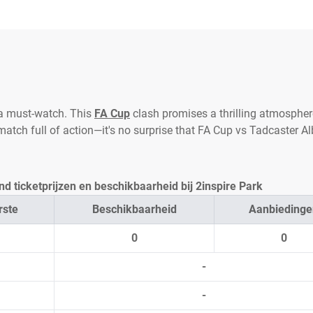
 a must-watch. This
FA Cup
clash promises a thrilling atmospher
 match full of action—it's no surprise that FA Cup vs Tadcaster A
d ticketprijzen en beschikbaarheid bij 2inspire Park
rste
Beschikbaarheid
Aanbiedinge
0
0
-
-