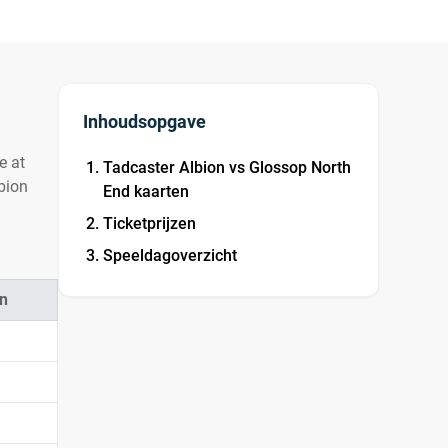
Inhoudsopgave
e at
Tadcaster Albion vs Glossop North
lbion
End kaarten
Ticketprijzen
Speeldagoverzicht
n