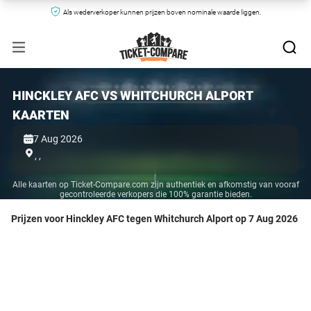
Als wederverkoper kunnen prijzen boven nominale waarde liggen.
HINCKLEY AFC VS WHITCHURCH ALPORT
KAARTEN
7 Aug 2026
,
,
Alle kaarten op Ticket-Compare.com zijn authentiek en afkomstig van vooraf
gecontroleerde verkopers die 100% garantie bieden.
Prijzen voor Hinckley AFC tegen Whitchurch Alport op 7 Aug 2026