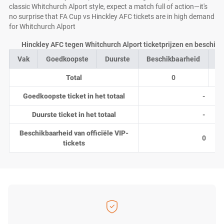
classic Whitchurch Alport style, expect a match full of action—it's
no surprise that FA Cup vs Hinckley AFC tickets are in high demand
for Whitchurch Alport
Hinckley AFC tegen Whitchurch Alport ticketprijzen en beschikb
Vak
Goedkoopste
Duurste
Beschikbaarheid
Aa
Total
0
Goedkoopste ticket in het totaal
-
Duurste ticket in het totaal
-
Beschikbaarheid van officiële VIP-
0
tickets