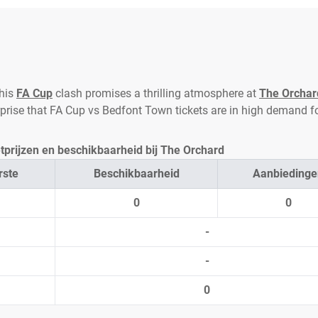
This
FA Cup
clash promises a thrilling atmosphere at
The Orchar
urprise that FA Cup vs Bedfont Town tickets are in high demand f
tprijzen en beschikbaarheid bij The Orchard
rste
Beschikbaarheid
Aanbiedinge
0
0
-
-
0