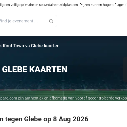
ilige en veilige primaire en secundaire marktplaatsen. Prijzen kunnen hoger of lager 
edfont Town vs Glebe kaarten
 GLEBE KAARTEN
mpare.com zijn authentiek en afkomstig van vooraf gecontroleerde verkop
wn tegen Glebe op 8 Aug 2026