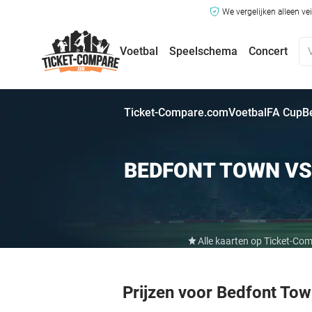
We vergelijken alleen ve
Voetbal
Speelschema
Concert
Ticket-Compare.com
Voetbal
FA Cup
B
BEDFONT TOWN VS
Alle kaarten op Ticket-Co
Prijzen voor Bedfont To