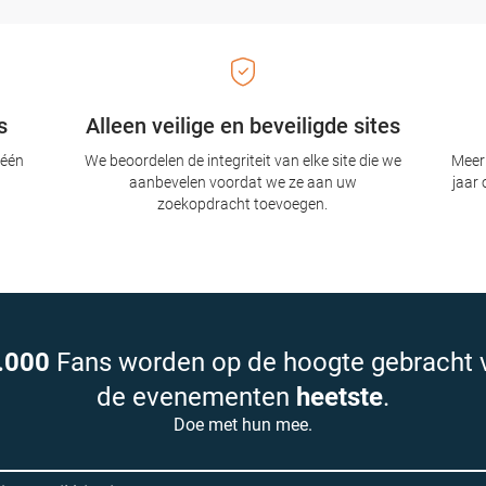
s
Alleen veilige en beveiligde sites
 één
We beoordelen de integriteit van elke site die we
Meer 
aanbevelen voordat we ze aan uw
jaar 
zoekopdracht toevoegen.
.000
Fans worden op de hoogte gebracht 
de evenementen
heetste
.
Doe met hun mee.