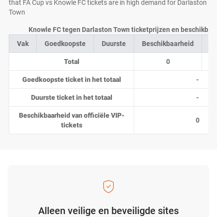
that FA Cup vs Knowle FC tickets are in high demand for Darlaston
Town
Knowle FC tegen Darlaston Town ticketprijzen en beschikbaar
Vak
Goedkoopste
Duurste
Beschikbaarheid
Aa
Total
0
Goedkoopste ticket in het totaal
-
Duurste ticket in het totaal
-
Beschikbaarheid van officiële VIP-
0
tickets
Alleen veilige en beveiligde sites