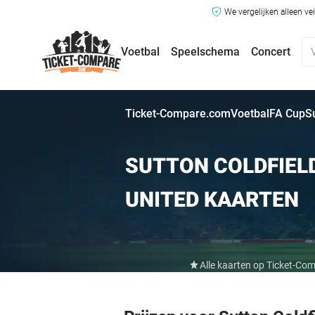
We vergelijken alleen ve
Voetbal
Speelschema
Concert
Ticket-Compare.com
Voetbal
FA Cup
S
SUTTON COLDFIEL
UNITED KAARTEN
Alle kaarten op Ticket-Co