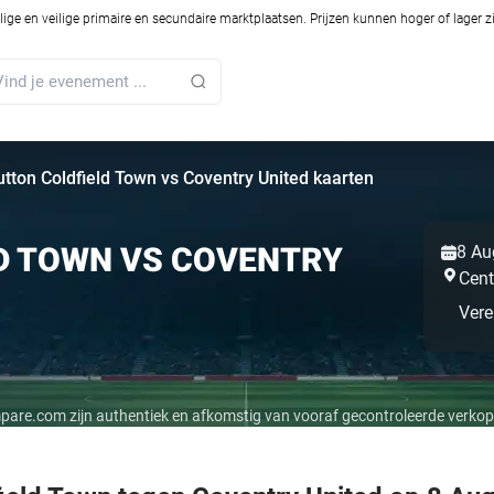
ilige en veilige primaire en secundaire marktplaatsen. Prijzen kunnen hoger of lager 
utton Coldfield Town vs Coventry United kaarten
D TOWN VS COVENTRY
8 Au
Cent
Vere
mpare.com zijn authentiek en afkomstig van vooraf gecontroleerde verkop