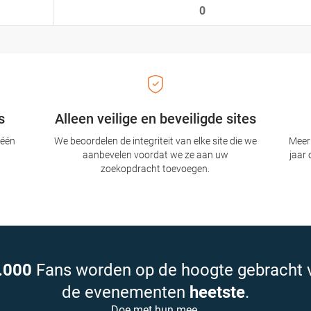
0
s
Alleen veilige en beveiligde sites
 één
We beoordelen de integriteit van elke site die we
Meer 
aanbevelen voordat we ze aan uw
jaar 
zoekopdracht toevoegen.
.000
Fans worden op de hoogte gebracht 
de evenementen
heetste
.
Doe met hun mee.