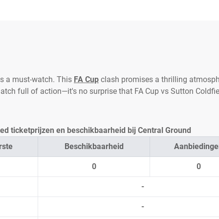
is a must-watch. This
FA Cup
clash promises a thrilling atmosph
match full of action—it's no surprise that FA Cup vs Sutton Coldf
ed ticketprijzen en beschikbaarheid bij Central Ground
rste
Beschikbaarheid
Aanbiedinge
0
0
-
-