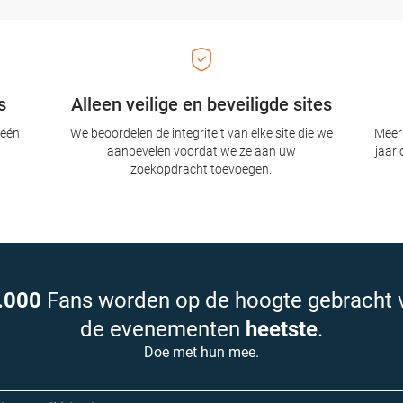
s
Alleen veilige en beveiligde sites
 één
We beoordelen de integriteit van elke site die we
Meer 
aanbevelen voordat we ze aan uw
jaar 
zoekopdracht toevoegen.
.000
Fans worden op de hoogte gebracht 
de evenementen
heetste
.
Doe met hun mee.