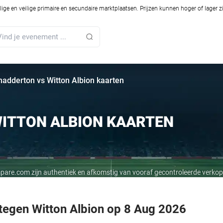
ilige en veilige primaire en secundaire marktplaatsen. Prijzen kunnen hoger of lager 
hadderton vs Witton Albion kaarten
ITTON ALBION KAARTEN
mpare.com zijn authentiek en afkomstig van vooraf gecontroleerde verkop
tegen Witton Albion op 8 Aug 2026