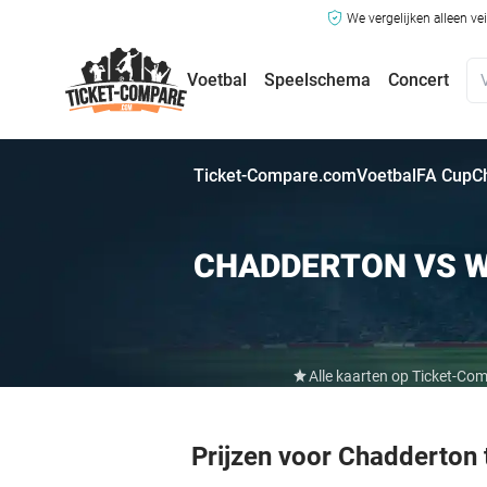
We vergelijken alleen ve
Voetbal
Speelschema
Concert
Ticket-Compare.com
Voetbal
FA Cup
C
CHADDERTON VS W
Alle kaarten op Ticket-Co
Prijzen voor Chadderton 