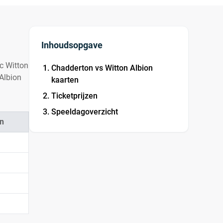
Inhoudsopgave
ic Witton
Chadderton vs Witton Albion
 Albion
kaarten
Ticketprijzen
Speeldagoverzicht
n