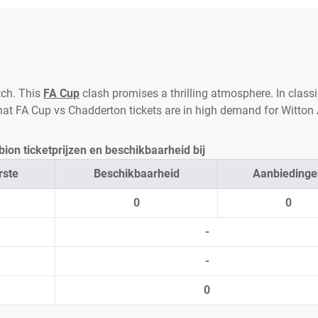
tch. This
FA Cup
clash promises a thrilling atmosphere. In class
 that FA Cup vs Chadderton tickets are in high demand for Witton
ion ticketprijzen en beschikbaarheid bij
rste
Beschikbaarheid
Aanbiedinge
0
0
-
-
0