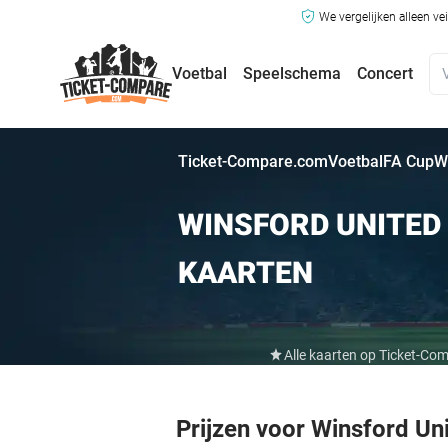
We vergelijken alleen ve
Voetbal
Speelschema
Concert
Ticket-Compare.com
Voetbal
FA Cup
W
WINSFORD UNITED
KAARTEN
Alle kaarten op Ticket-Co
Prijzen voor Winsford Un