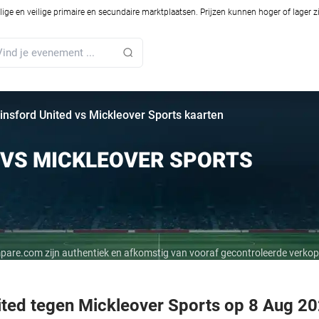
ilige en veilige primaire en secundaire marktplaatsen. Prijzen kunnen hoger of lager 
insford United vs Mickleover Sports kaarten
 VS MICKLEOVER SPORTS
mpare.com zijn authentiek en afkomstig van vooraf gecontroleerde verkop
ited tegen Mickleover Sports op 8 Aug 2