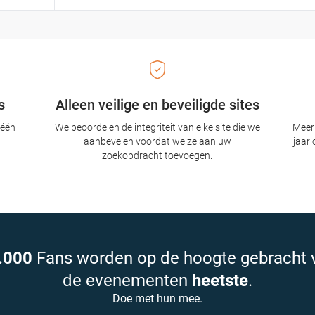
s
Alleen veilige en beveiligde sites
 één
We beoordelen de integriteit van elke site die we
Meer 
aanbevelen voordat we ze aan uw
jaar 
zoekopdracht toevoegen.
.000
Fans worden op de hoogte gebracht 
de evenementen
heetste
.
Doe met hun mee.