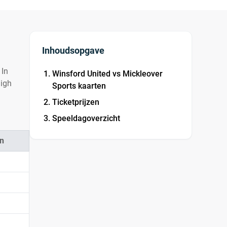
Inhoudsopgave
 In
Winsford United vs Mickleover
high
Sports kaarten
Ticketprijzen
Speeldagoverzicht
n