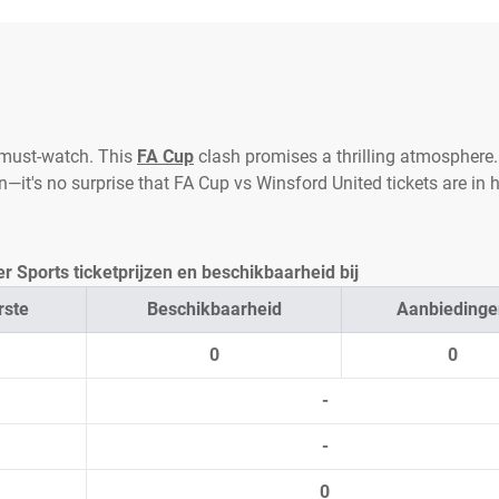
 must-watch. This
FA Cup
clash promises a thrilling atmosphere.
n—it's no surprise that FA Cup vs Winsford United tickets are in 
r Sports ticketprijzen en beschikbaarheid bij
rste
Beschikbaarheid
Aanbiedinge
0
0
-
-
0