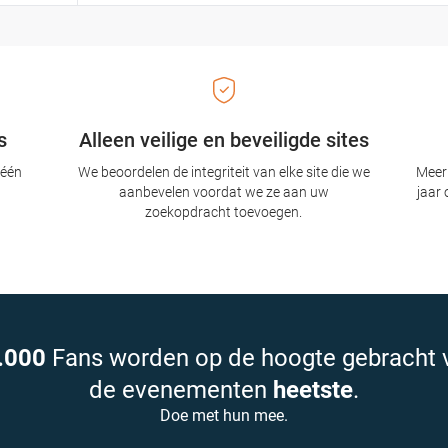
s
Alleen veilige en beveiligde sites
 één
We beoordelen de integriteit van elke site die we
Meer 
aanbevelen voordat we ze aan uw
jaar 
zoekopdracht toevoegen.
.000
Fans worden op de hoogte gebracht 
de evenementen
heetste
.
Doe met hun mee.