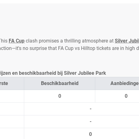
This
FA Cup
clash promises a thrilling atmosphere at
Silver Jubi
 action—it's no surprise that FA Cup vs Hilltop tickets are in hig
rijzen en beschikbaarheid bij Silver Jubilee Park
rste
Beschikbaarheid
Aanbiedinge
0
0
-
-
0