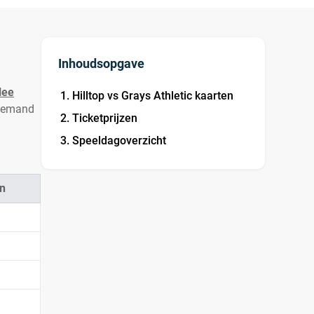
Inhoudsopgave
lee
Hilltop vs Grays Athletic kaarten
h demand
Ticketprijzen
Speeldagoverzicht
n