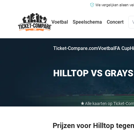
We vergelijken alleen ve
Voetbal
Speelschema
Concert
Ticket-Compare.com
Voetbal
FA Cup
Hi
HILLTOP VS GRAYS
Alle kaarten op Ticket-Co
Prijzen voor Hilltop tege